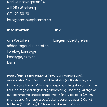
Karl Gustavsgatan 1A,
411 25 Göteborg
031-20 50 20
info@campuspharma.se
Information
Link
om Postafen
Lægemiddelstyrelsen
sådan tager du Postafen
forebyg køresyge
køresyge/søsyge
børn
Postafen® 25 mg
tabletter (meclozinhydrochlorid).
Anvendelse: Postafen indeholder et stof (antihistamin) som
lindrer symptomer på transportsyge og allergiske sygdomme.
Læs indlægssedlen grundigt inden brug. Dosering: Allergiske
sygdomme: Voksne og unge over 12 år: 1-2 tabletter (25-50
mg) daglig. Transportsyge: Voksne og unge over 12 år: 1-2
tabletter (25-50 mg) 1–2 timer før afrejse. Trafik- og