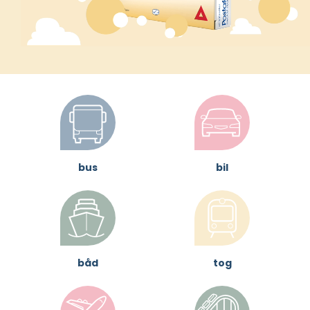
bus
bil
båd
tog