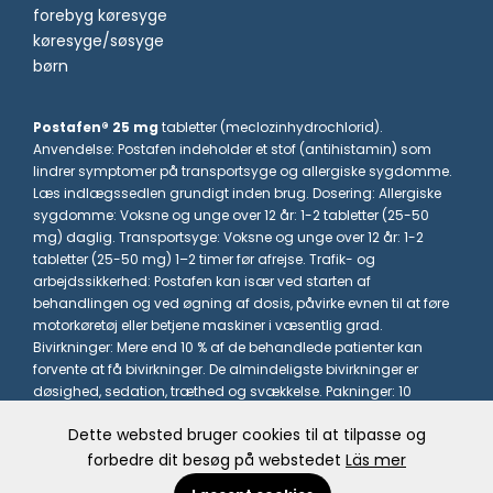
forebyg køresyge
køresyge/søsyge
børn
Postafen® 25 mg
tabletter (meclozinhydrochlorid).
Anvendelse: Postafen indeholder et stof (antihistamin) som
lindrer symptomer på transportsyge og allergiske sygdomme.
Læs indlægssedlen grundigt inden brug. Dosering: Allergiske
sygdomme: Voksne og unge over 12 år: 1-2 tabletter (25-50
mg) daglig. Transportsyge: Voksne og unge over 12 år: 1-2
tabletter (25-50 mg) 1–2 timer før afrejse. Trafik- og
arbejdssikkerhed: Postafen kan især ved starten af
behandlingen og ved øgning af dosis, påvirke evnen til at føre
motorkøretøj eller betjene maskiner i væsentlig grad.
Bivirkninger: Mere end 10 % af de behandlede patienter kan
forvente at få bivirkninger. De almindeligste bivirkninger er
døsighed, sedation, træthed og svækkelse. Pakninger: 10
tabletter. Priser: Dagsaktuel pris findes på Medicinpriser.dk.
Dette websted bruger cookies til at tilpasse og
Udlevering: Håndkøb – apoteksforbeholdt. Må kun udleveres til
personer over 18 år. CampusPharma AB.
forbedre dit besøg på webstedet
Läs mer
C4364-2 DK