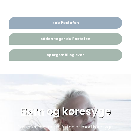
køb Postafen
sådan tager du Postafen
spørgsmål og svar
Børn og køresyge
Postafen, en receptfri tablet mod køresyge.