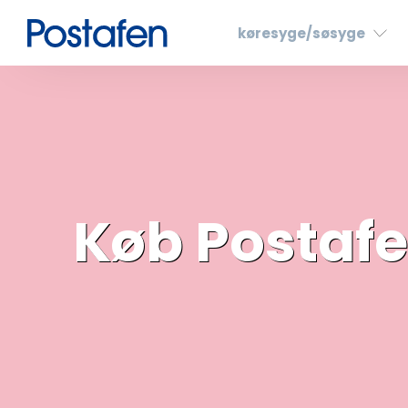
køresyge/søsyge
Køb Postaf