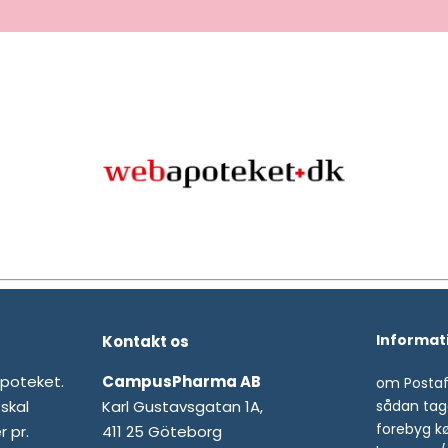
Informat
Kontakt os
apoteket.
CampusPharma AB
om Posta
skal
Karl Gustavsgatan 1A,
sådan tag
forebyg k
 pr.
411 25 Göteborg