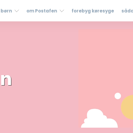
børn
om Postafen
forebyg køresyge
såda
en