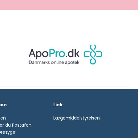
ion
Link
fen
Lægemiddelstyrelsen
er du Postafen
øresyge